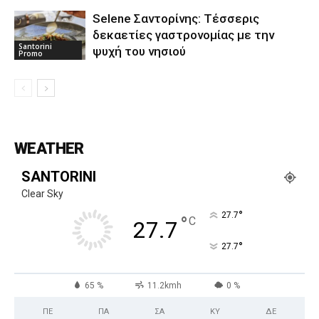
Selene Σαντορίνης: Τέσσερις
δεκαετίες γαστρονομίας με την
Santorini
ψυχή του νησιού
Promo
WEATHER
SANTORINI
Clear Sky
°
27.7
°
C
27.7
°
27.7
65 %
11.2kmh
0 %
ΠΕ
ΠΑ
ΣΑ
ΚΥ
ΔΕ