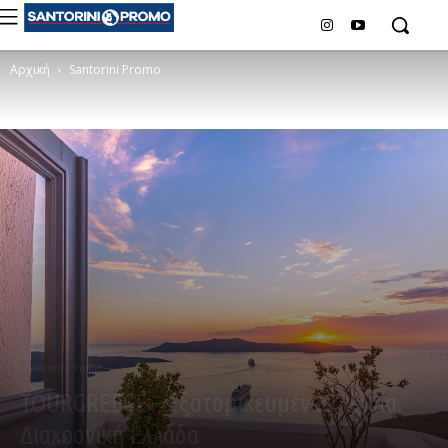
Αρχική
Santorini Promo
Santorini Promo
TOURGREECE – Εξατομικευμένα Ταξίδια.
Διαχρονική Ελλάδα