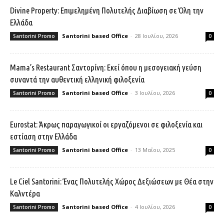
Divine Property: Επιμελημένη Πολυτελής Διαβίωση σε Όλη την
Ελλάδα
Santorini based Office
-
28 Ιουλίου, 2026
Santorini Promo
0
Mama’s Restaurant Σαντορίνη: Εκεί όπου η μεσογειακή γεύση
συναντά την αυθεντική ελληνική φιλοξενία
Santorini based Office
-
3 Ιουλίου, 2026
Santorini Promo
0
Eurostat: Άκρως παραγωγικοί οι εργαζόμενοι σε φιλοξενία και
εστίαση στην Ελλάδα
Santorini based Office
-
13 Μαΐου, 2025
Santorini Promo
0
Le Ciel Santorini: Ένας Πολυτελής Χώρος Δεξιώσεων με Θέα στην
Καλντέρα
Santorini based Office
-
4 Ιουλίου, 2026
Santorini Promo
0