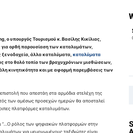
g, ο υπουργός Τουρισμού κ. Βασίλης Κικίλιας,
ς για ορθή παρουσίαση των καταλυμάτων,
ς ξενοδοχεία, άλλα καταλύματα,
καταλύματα
ας στο θολό τοπίο των βραχυχρόνιων μισθώσεων,
άλη κινητικότητα και με αφορμή παρεμβάσεις των
πιστολή που απεστάη στα αρμόδια στελέχη της
ντός των αμέσως προσεχών ημερών θα αποσταλεί
λοιπες πλατφόρμες καταλυμάτων.
S
 ότι “…Ο ρόλος των ψηφιακών πλατφορμών στην
A
αλυμάτων για μεμονωμένους ταξιδιώτες είναι