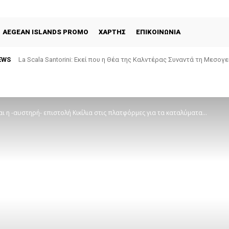
AEGEAN ISLANDS PROMO
ΧΑΡΤΗΣ
ΕΠΙΚΟΙΝΩΝΙΑ
EWS
La Scala Santorini: Εκεί που η Θέα της Καλντέρας Συναντά τη Μεσογ
Selene Σαντορίνης: Τέσσερις δεκαετίες γαστρονομίας με την ψυχ
ι η -αυστηρή- επιστολή Κικίλια στις πλατφόρμες για τα καταλύματα...