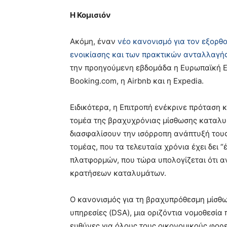
Η Κομισιόν
Ακόμη, έναν
νέο κανονισμό για τον εξορθ
ενοικίασης και των πρακτικών ανταλλαγής
την προηγούμενη εβδομάδα η Ευρωπαϊκή Επ
Booking.com, η Airbnb και η Expedia.
Ειδικότερα, η Επιτροπή ενέκρινε πρόταση 
τομέα της βραχυχρόνιας μίσθωσης καταλυμ
διασφαλίσουν την ισόρροπη ανάπτυξή τους
τομέας, που τα τελευταία χρόνια έχει δει 
πλατφορμών, που τώρα υπολογίζεται ότι α
κρατήσεων καταλυμάτων.
Ο κανονισμός για τη βραχυπρόθεσμη μίσθωσ
υπηρεσίες (DSA), μια οριζόντια νομοθεσία
ευθύνες για όλους τους οικονομικούς φορε