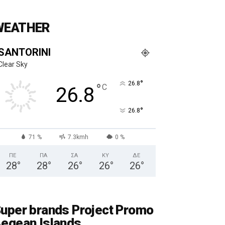
WEATHER
SANTORINI
Clear Sky
°
26.8
°
C
26.8
°
26.8
71 %
7.3kmh
0 %
ΠΕ
ΠΑ
ΣΑ
ΚΥ
ΔΕ
28
°
28
°
26
°
26
°
26
°
uper brands Project Promo
egean Islands