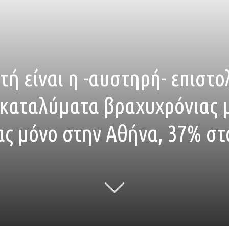
 είναι η -αυστηρή- επιστολ
 καταλύματα βραχυχρόνιας 
ας μόνο στην Αθήνα, 37% σ