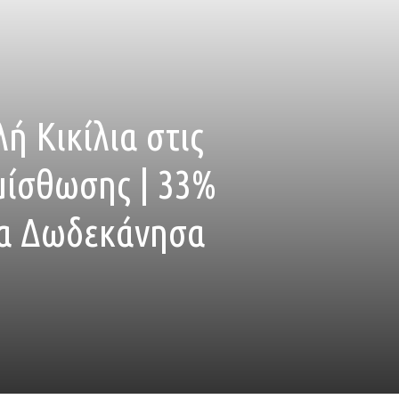
ή Κικίλια στις
μίσθωσης | 33%
τα Δωδεκάνησα