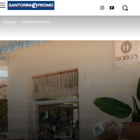
Αρχική
Santorini Promo
Santorini Promo
Mama’s Restaurant Σαντορίνη: Εκεί όπου η
μεσογειακή γεύση συναντά την αυθεντική
ελληνική φιλοξενία