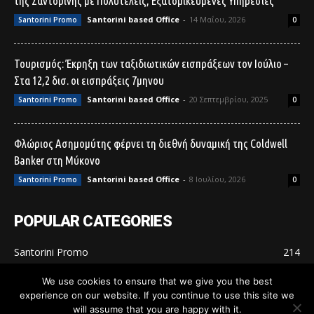
της Σαντορίνης με Πολυτελείς, Εξατομικευμένες Υπηρεσίες
Santorini based Office
-
14 Μαΐου, 2026
Santorini Promo
0
Τουρισμός: Έκρηξη των ταξιδιωτικών εισπράξεων τον Ιούλιο –
Στα 12,2 δισ. οι εισπράξεις 7μηνου
Santorini based Office
-
20 Σεπτεμβρίου, 2025
Santorini Promo
0
Φλώριος Ασημομύτης φέρνει τη διεθνή δυναμική της Coldwell
Banker στη Μύκονο
Santorini based Office
-
8 Ιουλίου, 2026
Santorini Promo
0
POPULAR CATEGORIES
Santorini Promo
214
Μη κατηγοριοποιημένο
24
We use cookies to ensure that we give you the best
experience on our website. If you continue to use this site we
will assume that you are happy with it.