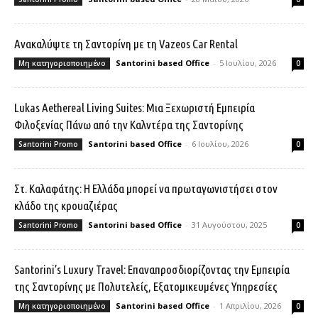
Ανακαλύψτε τη Σαντορίνη με τη Vazeos Car Rental
Santorini based Office
-
5 Ιουλίου, 2026
Μη κατηγοριοποιημένο
0
Lukas Aethereal Living Suites: Μια Ξεχωριστή Εμπειρία
Φιλοξενίας Πάνω από την Καλντέρα της Σαντορίνης
Santorini based Office
-
6 Ιουλίου, 2026
Santorini Promo
0
Στ. Καλαφάτης: Η Ελλάδα μπορεί να πρωταγωνιστήσει στον
κλάδο της κρουαζιέρας
Santorini based Office
-
31 Αυγούστου, 2025
Santorini Promo
0
Santorini’s Luxury Travel: Επαναπροσδιορίζοντας την Εμπειρία
της Σαντορίνης με Πολυτελείς, Εξατομικευμένες Υπηρεσίες
Santorini based Office
-
1 Απριλίου, 2026
Μη κατηγοριοποιημένο
0