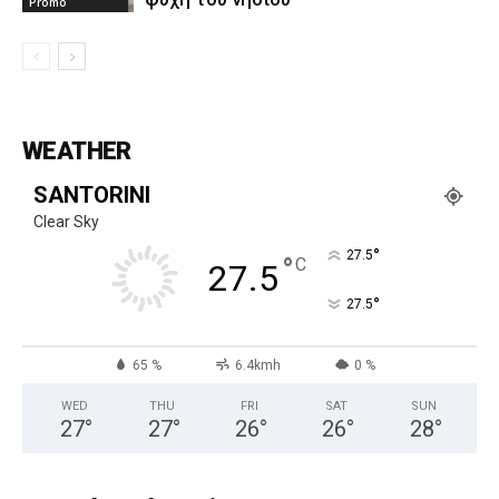
Promo
WEATHER
SANTORINI
Clear Sky
°
27.5
°
C
27.5
°
27.5
65 %
6.4kmh
0 %
WED
THU
FRI
SAT
SUN
27
°
27
°
26
°
26
°
28
°