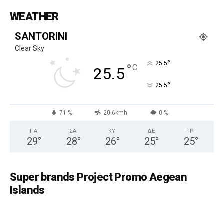
WEATHER
SANTORINI
Clear Sky
°
25.5
°
C
25.5
°
25.5
71 %
20.6kmh
0 %
ΠΑ
ΣΑ
ΚΥ
ΔΕ
ΤΡ
29
°
28
°
26
°
25
°
25
°
Super brands Project Promo Aegean
Islands