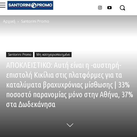
Αρχική
Santorini Promo
Santorini Promo
Μη κατηγοριοποιημένο
ΑΠΟΚΛΕΙΣΤΙΚΟ: Αυτή είναι η -αυστηρή-
επιστολή Κικίλια στις πλατφόρμες για τα
καταλύματα βραχυχρόνιας μίσθωσης | 33%
ποσοστό παρανομίας μόνο στην Αθήνα, 37%
στα Δωδεκάνησα